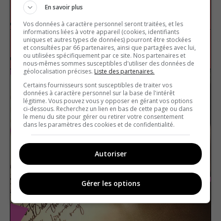
En savoir plus
La Ligue nationale de hockey
Vos données à caractère personnel seront traitées, et les
informations liées à votre appareil (cookies, identifiants
uniques et autres types de données) pourront être stockées
et consultées par 66 partenaires, ainsi que partagées avec lui,
Sport
Vrai ou faux
ou utilisées spécifiquement par ce site. Nos partenaires et
nous-mêmes sommes susceptibles d'utiliser des données de
géolocalisation précises.
Liste des partenaires.
Certains fournisseurs sont susceptibles de traiter vos
données à caractère personnel sur la base de l'intérêt
légitime. Vous pouvez vous y opposer en gérant vos options
ci-dessous. Recherchez un lien en bas de cette page ou dans
le menu du site pour gérer ou retirer votre consentement
dans les paramètres des cookies et de confidentialité.
Autoriser
Gérer les options