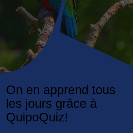
On en apprend tous
les jours grâce à
QuipoQuiz!