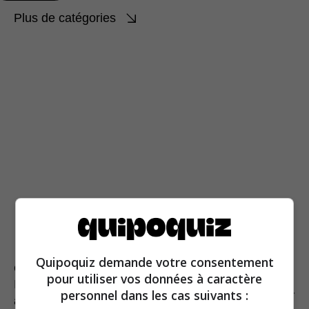
Plus de catégories
Quipoquiz demande votre consentement
QUIZ POPULAIRES
pour utiliser vos données à caractère
Ils font sensation sur QuipoQuiz ; réponds toi
personnel dans les cas suivants :
aussi aux 10 questions de nos meilleurs quiz