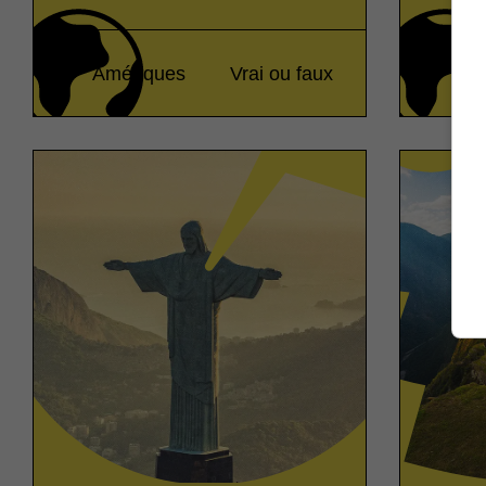
Amériques
Vrai ou faux
Am