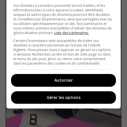
Vos données à caractère personnel seront traitées, et les
informations liées à votre appareil (cookies, identifiants
Cinéma
Vrai ou faux
uniques et autres types de données) pourront être stockées
et consultées par 66 partenaires, ainsi que partagées avec lui,
ou utilisées spécifiquement par ce site. Nos partenaires et
nous-mêmes sommes susceptibles d'utiliser des données de
géolocalisation précises.
Liste des partenaires.
Certains fournisseurs sont susceptibles de traiter vos
données à caractère personnel sur la base de l'intérêt
légitime. Vous pouvez vous y opposer en gérant vos options
ci-dessous. Recherchez un lien en bas de cette page ou dans
le menu du site pour gérer ou retirer votre consentement
dans les paramètres des cookies et de confidentialité.
Autoriser
Gérer les options