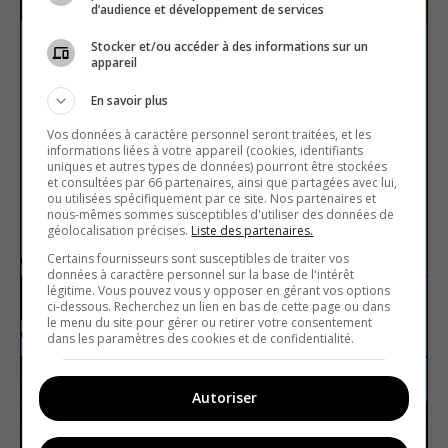
d’audience et développement de services
Stocker et/ou accéder à des informations sur un
appareil
Les énergies
En savoir plus
renouvelables
Vos données à caractère personnel seront traitées, et les
Enrichis ta culture générale et teste tes
informations liées à votre appareil (cookies, identifiants
uniques et autres types de données) pourront être stockées
connaissances tout en t'amusant grâce au
et consultées par 66 partenaires, ainsi que partagées avec lui,
quiz Les énergies renouvelables. Prépare-toi
ou utilisées spécifiquement par ce site. Nos partenaires et
nous-mêmes sommes susceptibles d'utiliser des données de
à stimuler ton esprit, à défier tes amis et à
géolocalisation précises.
Liste des partenaires.
enrichir tes connaissances générales !
Certains fournisseurs sont susceptibles de traiter vos
données à caractère personnel sur la base de l'intérêt
légitime. Vous pouvez vous y opposer en gérant vos options
ci-dessous. Recherchez un lien en bas de cette page ou dans
Technologies
Vrai ou faux
le menu du site pour gérer ou retirer votre consentement
dans les paramètres des cookies et de confidentialité.
Autoriser