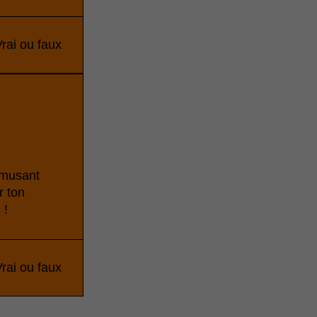
rai ou faux
'amusant
r ton
 !
rai ou faux