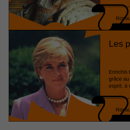
Royau
Les p
Enrichis 
grâce au 
esprit, à
Royau