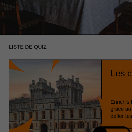
LISTE DE QUIZ
Les 
Enrichis 
grâce au 
défier te