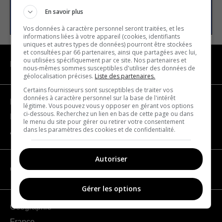
S’INSCRIRE
En savoir plus
Vos données à caractère personnel seront traitées, et les
informations liées à votre appareil (cookies, identifiants
uniques et autres types de données) pourront être stockées
et consultées par 66 partenaires, ainsi que partagées avec lui,
ou utilisées spécifiquement par ce site. Nos partenaires et
NAVIGATION
nous-mêmes sommes susceptibles d'utiliser des données de
géolocalisation précises.
Liste des partenaires.
Certains fournisseurs sont susceptibles de traiter vos
données à caractère personnel sur la base de l'intérêt
Devenir partenaire
légitime. Vous pouvez vous y opposer en gérant vos options
ci-dessous. Recherchez un lien en bas de cette page ou dans
Nous joindre
le menu du site pour gérer ou retirer votre consentement
dans les paramètres des cookies et de confidentialité.
À propos
Autoriser
CATÉGORIES
Gérer les options
Géographie
France