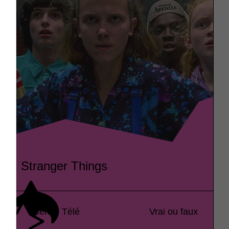
Stranger Things
Séries Télé
Vrai ou faux