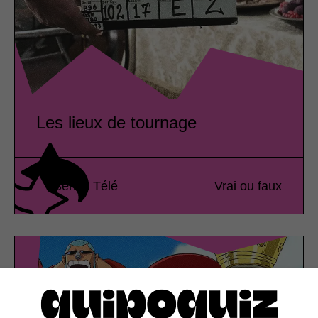
Les lieux de tournage
Séries Télé
Vrai ou faux