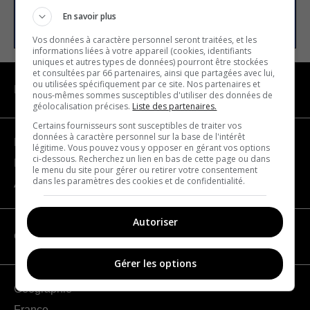
S’INSCRIRE
En savoir plus
Vos données à caractère personnel seront traitées, et les
informations liées à votre appareil (cookies, identifiants
uniques et autres types de données) pourront être stockées
et consultées par 66 partenaires, ainsi que partagées avec lui,
ou utilisées spécifiquement par ce site. Nos partenaires et
NAVIGATION
nous-mêmes sommes susceptibles d'utiliser des données de
géolocalisation précises.
Liste des partenaires.
Certains fournisseurs sont susceptibles de traiter vos
données à caractère personnel sur la base de l'intérêt
Devenir partenaire
légitime. Vous pouvez vous y opposer en gérant vos options
ci-dessous. Recherchez un lien en bas de cette page ou dans
Nous joindre
le menu du site pour gérer ou retirer votre consentement
dans les paramètres des cookies et de confidentialité.
À propos
Autoriser
CATÉGORIES
Gérer les options
Géographie
France