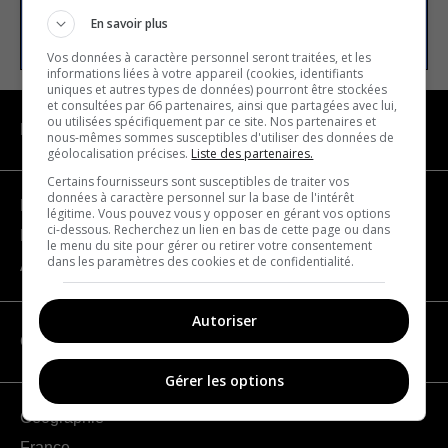
S’INSCRIRE
En savoir plus
Vos données à caractère personnel seront traitées, et les
informations liées à votre appareil (cookies, identifiants
uniques et autres types de données) pourront être stockées
et consultées par 66 partenaires, ainsi que partagées avec lui,
ou utilisées spécifiquement par ce site. Nos partenaires et
NAVIGATION
nous-mêmes sommes susceptibles d'utiliser des données de
géolocalisation précises.
Liste des partenaires.
Certains fournisseurs sont susceptibles de traiter vos
données à caractère personnel sur la base de l'intérêt
Devenir partenaire
légitime. Vous pouvez vous y opposer en gérant vos options
ci-dessous. Recherchez un lien en bas de cette page ou dans
Nous joindre
le menu du site pour gérer ou retirer votre consentement
dans les paramètres des cookies et de confidentialité.
À propos
Autoriser
CATÉGORIES
Gérer les options
Géographie
France