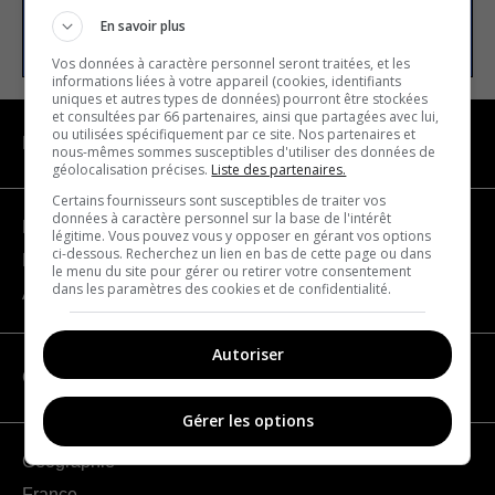
S’INSCRIRE
En savoir plus
Vos données à caractère personnel seront traitées, et les
informations liées à votre appareil (cookies, identifiants
uniques et autres types de données) pourront être stockées
et consultées par 66 partenaires, ainsi que partagées avec lui,
ou utilisées spécifiquement par ce site. Nos partenaires et
NAVIGATION
nous-mêmes sommes susceptibles d'utiliser des données de
géolocalisation précises.
Liste des partenaires.
Certains fournisseurs sont susceptibles de traiter vos
données à caractère personnel sur la base de l'intérêt
Devenir partenaire
légitime. Vous pouvez vous y opposer en gérant vos options
ci-dessous. Recherchez un lien en bas de cette page ou dans
Nous joindre
le menu du site pour gérer ou retirer votre consentement
dans les paramètres des cookies et de confidentialité.
À propos
Autoriser
CATÉGORIES
Gérer les options
Géographie
France