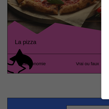
La pizza
Gastronomie
Vrai ou faux