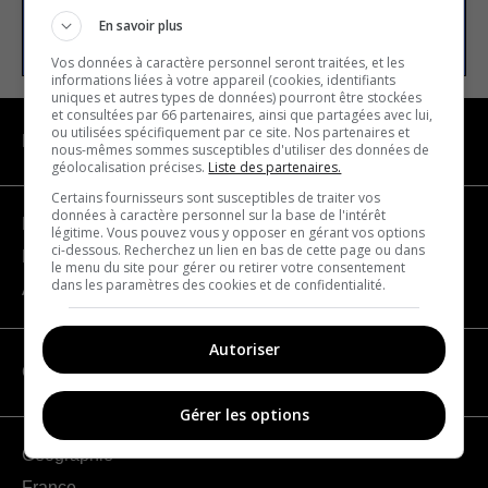
S’INSCRIRE
En savoir plus
Vos données à caractère personnel seront traitées, et les
informations liées à votre appareil (cookies, identifiants
uniques et autres types de données) pourront être stockées
et consultées par 66 partenaires, ainsi que partagées avec lui,
ou utilisées spécifiquement par ce site. Nos partenaires et
NAVIGATION
nous-mêmes sommes susceptibles d'utiliser des données de
géolocalisation précises.
Liste des partenaires.
Certains fournisseurs sont susceptibles de traiter vos
données à caractère personnel sur la base de l'intérêt
Devenir partenaire
légitime. Vous pouvez vous y opposer en gérant vos options
ci-dessous. Recherchez un lien en bas de cette page ou dans
Nous joindre
le menu du site pour gérer ou retirer votre consentement
dans les paramètres des cookies et de confidentialité.
À propos
Autoriser
CATÉGORIES
Gérer les options
Géographie
France