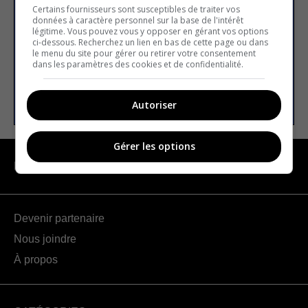
Certains fournisseurs sont susceptibles de traiter vos
données à caractère personnel sur la base de l'intérêt
légitime. Vous pouvez vous y opposer en gérant vos options
E-mail
ci-dessous. Recherchez un lien en bas de cette page ou dans
le menu du site pour gérer ou retirer votre consentement
dans les paramètres des cookies et de confidentialité.
S’INSCRIRE
Autoriser
Gérer les options
NAVIGATION
Devenir partenaire
Nous joindre
À propos