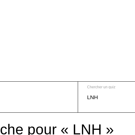
Chercher un quiz
rche pour « LNH »