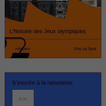
L’histoire des Jeux olympiques
Histoire
Vrai ou faux
S’inscrire à la newsletter
E-mail