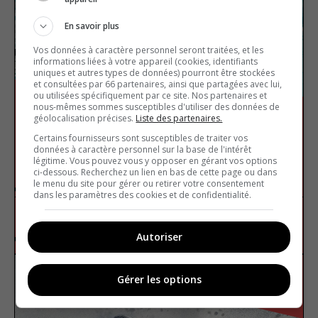
En savoir plus
Vos données à caractère personnel seront traitées, et les
informations liées à votre appareil (cookies, identifiants
uniques et autres types de données) pourront être stockées
et consultées par 66 partenaires, ainsi que partagées avec lui,
ou utilisées spécifiquement par ce site. Nos partenaires et
nous-mêmes sommes susceptibles d'utiliser des données de
géolocalisation précises.
Liste des partenaires.
Certains fournisseurs sont susceptibles de traiter vos
données à caractère personnel sur la base de l'intérêt
légitime. Vous pouvez vous y opposer en gérant vos options
Les Jeux olympiques d’été
ci-dessous. Recherchez un lien en bas de cette page ou dans
le menu du site pour gérer ou retirer votre consentement
dans les paramètres des cookies et de confidentialité.
Sport
Vrai ou faux
Autoriser
Gérer les options