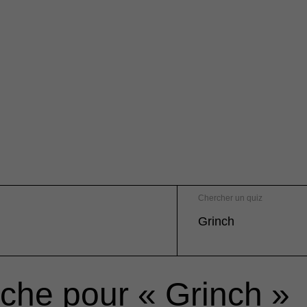
Chercher un quiz
rche pour « Grinch »