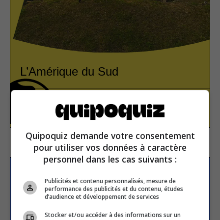
L’Amérique du Sud
Amériques
Vrai ou faux
Quipoquiz demande votre consentement
pour utiliser vos données à caractère
personnel dans les cas suivants :
S’inscrire à la newsletter
Publicités et contenu personnalisés, mesure de
performance des publicités et du contenu, études
d’audience et développement de services
E-mail
Stocker et/ou accéder à des informations sur un