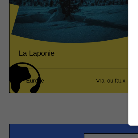
La Laponie
Europe
Vrai ou faux