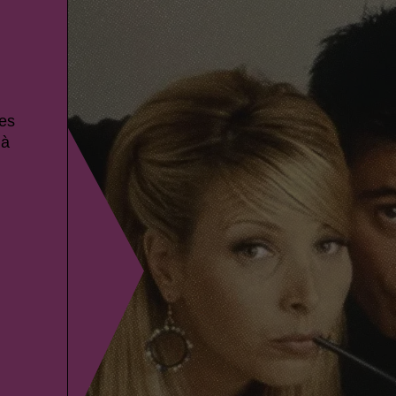
ces
 à