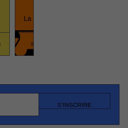
La Seconde Guerre mondiale
x
Seconde Guerre mondiale
Vrai ou fa
S’INSCRIRE