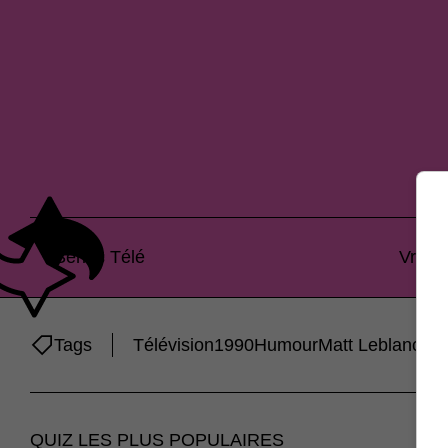
Séries Télé
Vrai o
Tags
Télévision
1990
Humour
Matt Leblanc
Jen
QUIZ LES PLUS POPULAIRES