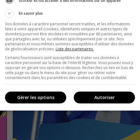
Stocker et/ou accéder à des informations sur un appareil
En savoir plus
Vos données à caractère personnel seront traitées, et les informations
liées à votre appareil (cookies, identifiants uniques et autres types de
données) pourront être stockées et consultées par 66 partenaires, ainsi
que partagées avec lui, ou utilisées spécifiquement par ce site. Nos
partenaires et nous-mêmes sommes susceptibles d'utiliser des données
de géolocalisation précises.
Liste des partenaires.
Certains fournisseurs sont susceptibles de traiter vos données à
caractère personnel sur la base de l'intérêt légitime. Vous pouvez vous y
opposer en gérant vos options ci-dessous. Recherchez un lien en bas de
cette page ou dans le menu du site pour gérer ou retirer votre
consentement dans les paramètres des cookies et de confidentialité.
Gérer les options
Autoriser