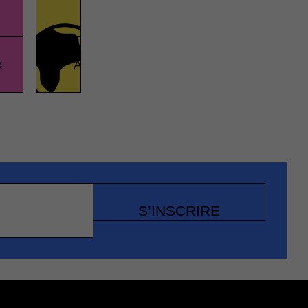
x
Amériques
Vrai ou fa
S’INSCRIRE