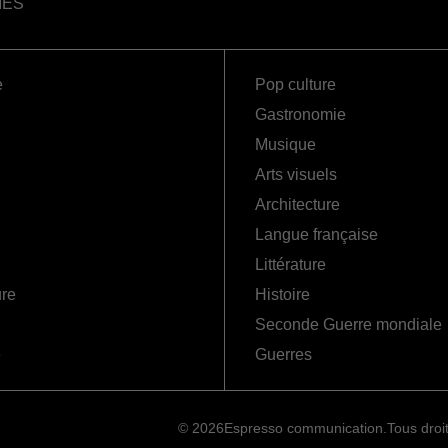
IES
e
Pop culture
Gastronomie
Musique
Arts visuels
Architecture
Langue française
Littérature
ure
Histoire
Seconde Guerre mondiale
é
Guerres
© 2026
Espresso communication.
Tous droi