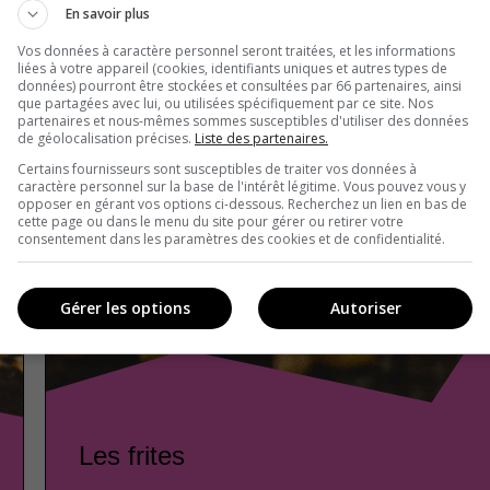
En savoir plus
Vos données à caractère personnel seront traitées, et les informations
liées à votre appareil (cookies, identifiants uniques et autres types de
données) pourront être stockées et consultées par 66 partenaires, ainsi
que partagées avec lui, ou utilisées spécifiquement par ce site. Nos
partenaires et nous-mêmes sommes susceptibles d'utiliser des données
de géolocalisation précises.
Liste des partenaires.
Certains fournisseurs sont susceptibles de traiter vos données à
caractère personnel sur la base de l'intérêt légitime. Vous pouvez vous y
opposer en gérant vos options ci-dessous. Recherchez un lien en bas de
cette page ou dans le menu du site pour gérer ou retirer votre
consentement dans les paramètres des cookies et de confidentialité.
Gérer les options
Autoriser
Les frites