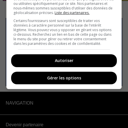
ou utilisées spécifiquement par ce site. Nos partenaires et
nous-mêmes sommes susceptibles d'utiliser des données de
géolocalisation précises.
Liste des partenaires.
Certains fournisseurs sont susceptibles de traiter vos
données à caractère personnel sur la base de l'intérêt
S’inscrire à la newsletter
légitime. Vous pouvez vous y opposer en gérant vos options
ci-dessous. Recherchez un lien en bas de cette page ou dans
le menu du site pour gérer ou retirer votre consentement
dans les paramètres des cookies et de confidentialité.
E-mail
Autoriser
S’INSCRIRE
Gérer les options
NAVIGATION
Devenir partenaire