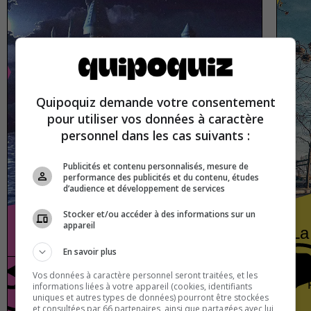
Quipoquiz demande votre consentement
pour utiliser vos données à caractère
personnel dans les cas suivants :
Publicités et contenu personnalisés, mesure de
performance des publicités et du contenu, études
d’audience et développement de services
Stocker et/ou accéder à des informations sur un
appareil
Les maisons de Poudlard
La
En savoir plus
Vos données à caractère personnel seront traitées, et les
Pop culture
Vrai ou faux
informations liées à votre appareil (cookies, identifiants
uniques et autres types de données) pourront être stockées
et consultées par 66 partenaires, ainsi que partagées avec lui,