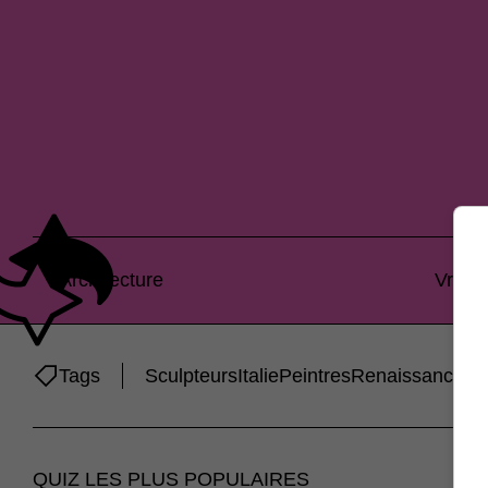
Architecture
Vrai o
Tags
Sculpteurs
Italie
Peintres
Renaissance
Ar
QUIZ LES PLUS POPULAIRES