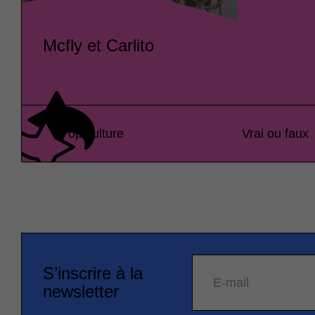
Mcfly et Carlito
Pop culture
Vrai ou faux
S’inscrire à la
E-mail
newsletter