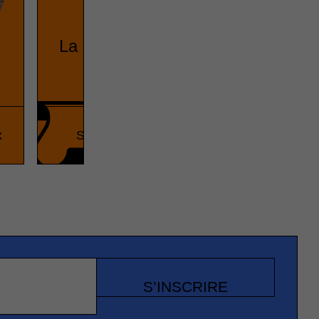
La Seconde Guerre mondiale
x
Seconde Guerre mondiale
Vrai ou fa
S’INSCRIRE