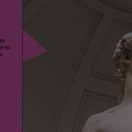
ces
e-toi
es