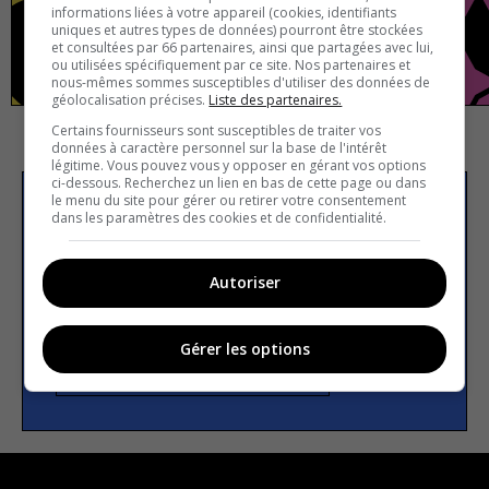
informations liées à votre appareil (cookies, identifiants
uniques et autres types de données) pourront être stockées
et consultées par 66 partenaires, ainsi que partagées avec lui,
Europe
Vrai ou faux
ou utilisées spécifiquement par ce site. Nos partenaires et
nous-mêmes sommes susceptibles d'utiliser des données de
géolocalisation précises.
Liste des partenaires.
Certains fournisseurs sont susceptibles de traiter vos
données à caractère personnel sur la base de l'intérêt
légitime. Vous pouvez vous y opposer en gérant vos options
ci-dessous. Recherchez un lien en bas de cette page ou dans
le menu du site pour gérer ou retirer votre consentement
S’inscrire à la newsletter
dans les paramètres des cookies et de confidentialité.
Autoriser
E-mail
Gérer les options
S’INSCRIRE