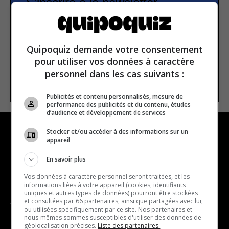
S’inscrire à la newsletter
E-mail
Quipoquiz demande votre consentement
pour utiliser vos données à caractère
personnel dans les cas suivants :
S’INSCRIRE
Publicités et contenu personnalisés, mesure de
performance des publicités et du contenu, études
d’audience et développement de services
Stocker et/ou accéder à des informations sur un
NAVIGATION
appareil
En savoir plus
Devenir partenaire
Vos données à caractère personnel seront traitées, et les
informations liées à votre appareil (cookies, identifiants
Nous joindre
uniques et autres types de données) pourront être stockées
et consultées par 66 partenaires, ainsi que partagées avec lui,
À propos
ou utilisées spécifiquement par ce site. Nos partenaires et
nous-mêmes sommes susceptibles d'utiliser des données de
géolocalisation précises.
Liste des partenaires.