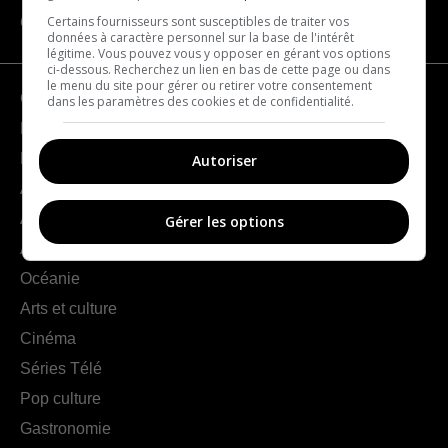
Certains fournisseurs sont susceptibles de traiter vos
CATÉGORIES
données à caractère personnel sur la base de l'intérêt
légitime. Vous pouvez vous y opposer en gérant vos options
ci-dessous. Recherchez un lien en bas de cette page ou dans
le menu du site pour gérer ou retirer votre consentement
Géographie
dans les paramètres des cookies et de confidentialité.
France
Europe
Autoriser
Amériques
Asie
Gérer les options
Afrique
Océanie
Arts et culture
Cinéma
Séries Télé
Pop culture
Gastronomie