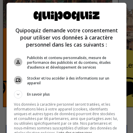
Quipoquiz demande votre consentement
pour utiliser vos données à caractère
personnel dans les cas suivants :
Publicités et contenu personnalisés, mesure de
performance des publicités et du contenu, études
Les mythes historiques
Le
d’audience et développement de services
auxquels tout le monde croit
Stocker et/ou accéder à des informations sur un
appareil
En savoir plus
Histoire
Vrai ou faux
Vos données à caractère personnel seront traitées, et les
informations liées à votre appareil (cookies, identifiants
uniques et autres types de données) pourront être stockées
et consultées par 66 partenaires, ainsi que partagées avec lui,
ou utilisées spécifiquement par ce site. Nos partenaires et
nous-mêmes sommes susceptibles d'utiliser des données de
géolocalisation précises.
Liste des partenaires.