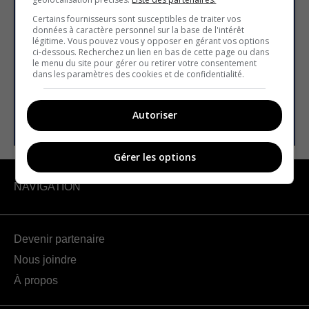
S’inscrire à la newsletter
Certains fournisseurs sont susceptibles de traiter vos
données à caractère personnel sur la base de l'intérêt
légitime. Vous pouvez vous y opposer en gérant vos options
ci-dessous. Recherchez un lien en bas de cette page ou dans
E-mail
le menu du site pour gérer ou retirer votre consentement
dans les paramètres des cookies et de confidentialité.
S’INSCRIRE
Autoriser
Gérer les options
NAVIGATION
Devenir partenaire
Nous joindre
À propos