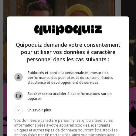
Quipoquiz demande votre consentement
pour utiliser vos données à caractère
personnel dans les cas suivants :
Publicités et contenu personnalisés, mesure de
performance des publicités et du contenu, études
d’audience et développement de services
Stocker et/ou accéder à des informations sur un
appareil
Mcfly et Carlito
Le
En savoir plus
Vos données à caractère personnel seront traitées, et les
Pop culture
Vrai ou faux
informations liées à votre appareil (cookies, identifiants
uniques et autres types de données) pourront être stockées
et consultées par 66 partenaires, ainsi que partagées avec lui,