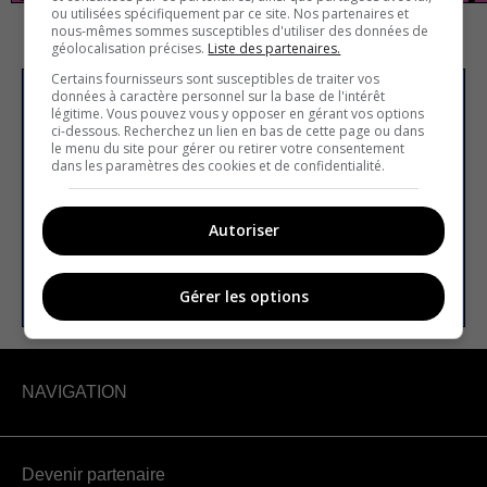
ou utilisées spécifiquement par ce site. Nos partenaires et
nous-mêmes sommes susceptibles d'utiliser des données de
géolocalisation précises.
Liste des partenaires.
Certains fournisseurs sont susceptibles de traiter vos
données à caractère personnel sur la base de l'intérêt
S’inscrire à la newsletter
légitime. Vous pouvez vous y opposer en gérant vos options
ci-dessous. Recherchez un lien en bas de cette page ou dans
le menu du site pour gérer ou retirer votre consentement
dans les paramètres des cookies et de confidentialité.
E-mail
Autoriser
S’INSCRIRE
Gérer les options
NAVIGATION
Devenir partenaire