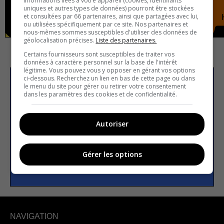
informations liées à votre appareil (cookies, identifiants
uniques et autres types de données) pourront être stockées
France
Vrai ou faux
et consultées par 66 partenaires, ainsi que partagées avec lui,
ou utilisées spécifiquement par ce site. Nos partenaires et
nous-mêmes sommes susceptibles d'utiliser des données de
géolocalisation précises.
Liste des partenaires.
Certains fournisseurs sont susceptibles de traiter vos
données à caractère personnel sur la base de l'intérêt
légitime. Vous pouvez vous y opposer en gérant vos options
ci-dessous. Recherchez un lien en bas de cette page ou dans
le menu du site pour gérer ou retirer votre consentement
S’inscrire à la newsletter
dans les paramètres des cookies et de confidentialité.
E-mail
Autoriser
Gérer les options
S’INSCRIRE
NAVIGATION