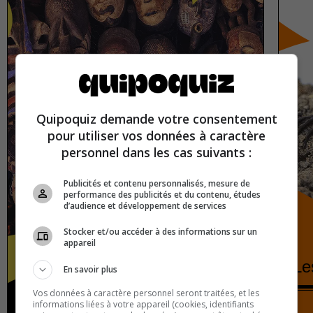
Quipoquiz demande votre consentement
pour utiliser vos données à caractère
personnel dans les cas suivants :
Publicités et contenu personnalisés, mesure de
performance des publicités et du contenu, études
d’audience et développement de services
Stocker et/ou accéder à des informations sur un
appareil
Les peuples du monde
Le
En savoir plus
Vos données à caractère personnel seront traitées, et les
informations liées à votre appareil (cookies, identifiants