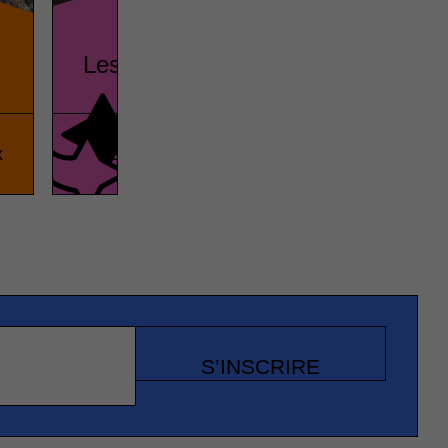
Les frites
x
Gastronomie
Vrai ou fa
S’INSCRIRE