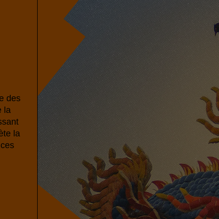
ne des
 la
ssant
ète la
nces