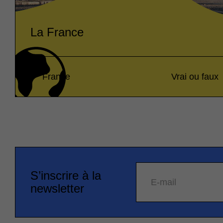
La France
France
Vrai ou faux
S’inscrire à la
E-mail
newsletter