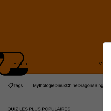
Histoire
Vrai o
Tags
Mythologie
Dieux
Chine
Dragons
Singes
QUIZ LES PLUS POPULAIRES