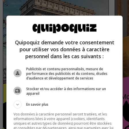
Quipoquiz demande votre consentement
pour utiliser vos données à caractère
personnel dans les cas suivants :
Publicités et contenu personnalisés, mesure de
performance des publicités et du contenu, études
d’audience et développement de services
Stocker et/ou accéder à des informations sur un
appareil
La France
Mc
En savoir plus
Vos données à caractère personnel seront traitées, et les
France
Vrai ou faux
informations liées à votre appareil (cookies, identifiants
uniques et autres types de données) pourront être stockées
et consultées par 66 partenaires, ainsi que partagées avec lui,