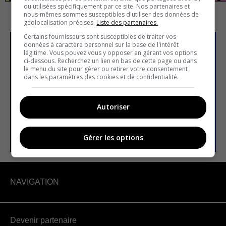
ou utilisées spécifiquement par ce site. Nos partenaires et
nous-mêmes sommes susceptibles d'utiliser des données de
géolocalisation précises.
Liste des partenaires.
Certains fournisseurs sont susceptibles de traiter vos
données à caractère personnel sur la base de l'intérêt
S’inscrire à la newsletter
légitime. Vous pouvez vous y opposer en gérant vos options
ci-dessous. Recherchez un lien en bas de cette page ou dans
le menu du site pour gérer ou retirer votre consentement
dans les paramètres des cookies et de confidentialité.
E-mail
Autoriser
S’INSCRIRE
Gérer les options
NAVIGATION
Devenir partenaire