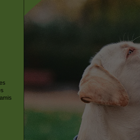
ces
es
 amis