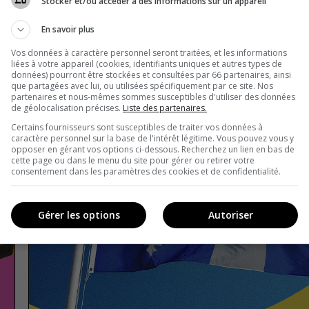
Stocker et/ou accéder à des informations sur un appareil
En savoir plus
Vos données à caractère personnel seront traitées, et les informations
liées à votre appareil (cookies, identifiants uniques et autres types de
données) pourront être stockées et consultées par 66 partenaires, ainsi
que partagées avec lui, ou utilisées spécifiquement par ce site. Nos
partenaires et nous-mêmes sommes susceptibles d'utiliser des données
de géolocalisation précises.
Liste des partenaires.
Certains fournisseurs sont susceptibles de traiter vos données à
caractère personnel sur la base de l'intérêt légitime. Vous pouvez vous y
opposer en gérant vos options ci-dessous. Recherchez un lien en bas de
cette page ou dans le menu du site pour gérer ou retirer votre
consentement dans les paramètres des cookies et de confidentialité.
Gérer les options
Autoriser