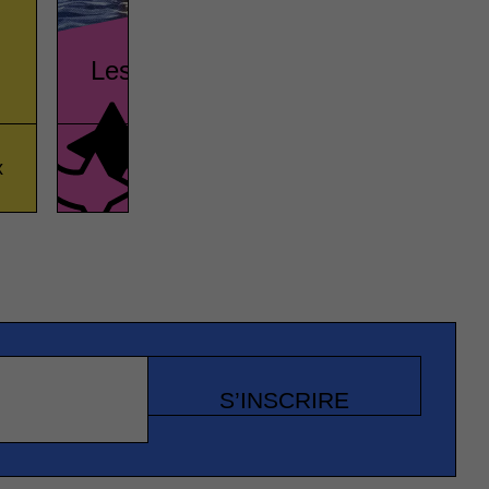
Les maisons de Poudlard
x
Pop culture
Vrai ou fa
S’INSCRIRE