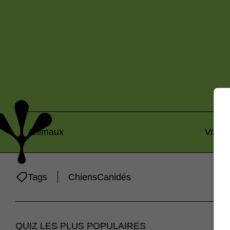
Animaux
Vrai o
Tags
Chiens
Canidés
QUIZ LES PLUS POPULAIRES