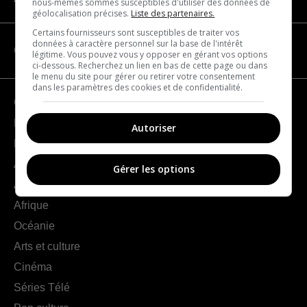
nous-mêmes sommes susceptibles d'utiliser des données de
géolocalisation précises.
Liste des partenaires.
Certains fournisseurs sont susceptibles de traiter vos
données à caractère personnel sur la base de l'intérêt
CATÉGORIES
légitime. Vous pouvez vous y opposer en gérant vos options
ci-dessous. Recherchez un lien en bas de cette page ou dans
le menu du site pour gérer ou retirer votre consentement
dans les paramètres des cookies et de confidentialité.
Géographie
France
Autoriser
Europe
Amériques
Gérer les options
Asie
Afrique
Océanie
Arts et culture
Cinéma
Séries Télé