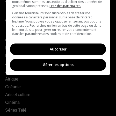
À propos
nous-mêmes sommes susceptibles d'utiliser des données de
géolocalisation précises.
Liste des partenaires.
Certains fournisseurs sont susceptibles de traiter vos
données à caractère personnel sur la base de l'intérêt
CATÉGORIES
légitime. Vous pouvez vous y opposer en gérant vos options
ci-dessous. Recherchez un lien en bas de cette page ou dans
le menu du site pour gérer ou retirer votre consentement
dans les paramètres des cookies et de confidentialité.
Géographie
France
Autoriser
Europe
Amériques
Gérer les options
Asie
Afrique
Océanie
Arts et culture
Cinéma
Séries Télé