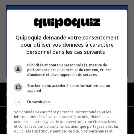
S’inscrire à la newsletter
Quipoquiz demande votre consentement
E-mail
pour utiliser vos données à caractère
personnel dans les cas suivants :
S’INSCRIRE
Publicités et contenu personnalisés, mesure de
performance des publicités et du contenu, études
d’audience et développement de services
Stocker et/ou accéder à des informations sur un
appareil
NAVIGATION
En savoir plus
Vos données à caractère personnel seront traitées, et les
informations liées à votre appareil (cookies, identifiants
Devenir partenaire
uniques et autres types de données) pourront être stockées
Nous joindre
et consultées par 66 partenaires, ainsi que partagées avec lui,
ou utilisées spécifiquement par ce site. Nos partenaires et