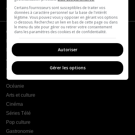
Certains fournisseurs sont susceptibles de traiter vos
CATÉGORIES
données à caractère personnel sur la base de l'intérêt
légitime. Vous pouvez vous y opposer en gérant vos options
ci-dessous. Recherchez un lien en bas de cette page ou dans
le menu du site pour gérer ou retirer votre consentement
dans les paramètres des cookies et de confidentialité.
Géographie
France
Autoriser
Europe
Amériques
Gérer les options
Asie
Afrique
Océanie
Arts et culture
Cinéma
Séries Télé
Pop culture
Gastronomie