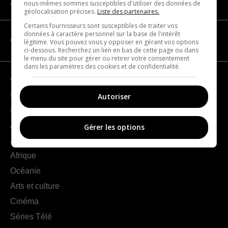
À propos
nous-mêmes sommes susceptibles d'utiliser des données de
géolocalisation précises.
Liste des partenaires.
Certains fournisseurs sont susceptibles de traiter vos
données à caractère personnel sur la base de l'intérêt
CATÉGORIES
légitime. Vous pouvez vous y opposer en gérant vos options
ci-dessous. Recherchez un lien en bas de cette page ou dans
le menu du site pour gérer ou retirer votre consentement
dans les paramètres des cookies et de confidentialité.
Géographie
France
Autoriser
Europe
Amériques
Gérer les options
Asie
Afrique
Océanie
Arts et culture
Cinéma
Séries Télé