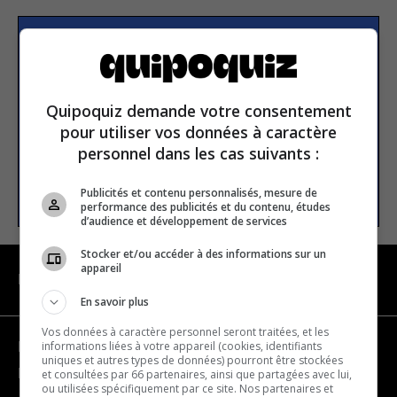
S’inscrire à la newsletter
Quipoquiz demande votre consentement
E-mail
pour utiliser vos données à caractère
personnel dans les cas suivants :
S’INSCRIRE
Publicités et contenu personnalisés, mesure de
performance des publicités et du contenu, études
d’audience et développement de services
Stocker et/ou accéder à des informations sur un
appareil
NAVIGATION
En savoir plus
Vos données à caractère personnel seront traitées, et les
informations liées à votre appareil (cookies, identifiants
Devenir partenaire
uniques et autres types de données) pourront être stockées
Nous joindre
et consultées par 66 partenaires, ainsi que partagées avec lui,
ou utilisées spécifiquement par ce site. Nos partenaires et