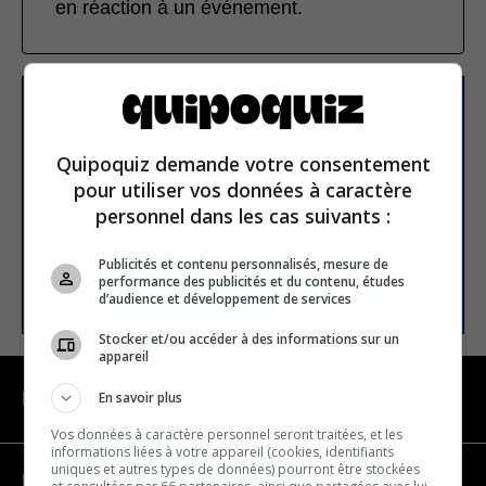
en réaction à un événement.
S’inscrire à la newsletter
Quipoquiz demande votre consentement
pour utiliser vos données à caractère
E-mail
personnel dans les cas suivants :
Publicités et contenu personnalisés, mesure de
S’INSCRIRE
performance des publicités et du contenu, études
d’audience et développement de services
Stocker et/ou accéder à des informations sur un
appareil
En savoir plus
NAVIGATION
Vos données à caractère personnel seront traitées, et les
informations liées à votre appareil (cookies, identifiants
uniques et autres types de données) pourront être stockées
Devenir partenaire