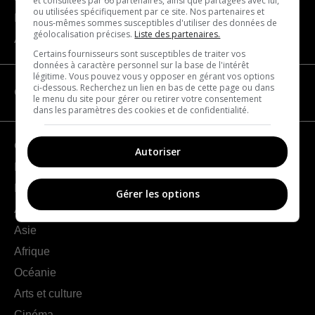
et consultées par 66 partenaires, ainsi que partagées avec lui,
ou utilisées spécifiquement par ce site. Nos partenaires et
Nous joindre
nous-mêmes sommes susceptibles d'utiliser des données de
géolocalisation précises.
Liste des partenaires.
À propos
Certains fournisseurs sont susceptibles de traiter vos
données à caractère personnel sur la base de l'intérêt
légitime. Vous pouvez vous y opposer en gérant vos options
ci-dessous. Recherchez un lien en bas de cette page ou dans
CATÉGORIES
le menu du site pour gérer ou retirer votre consentement
dans les paramètres des cookies et de confidentialité.
Géographie
Autoriser
France
Europe
Gérer les options
Amériques
Asie
Afrique
Océanie
Arts et culture
Cinéma