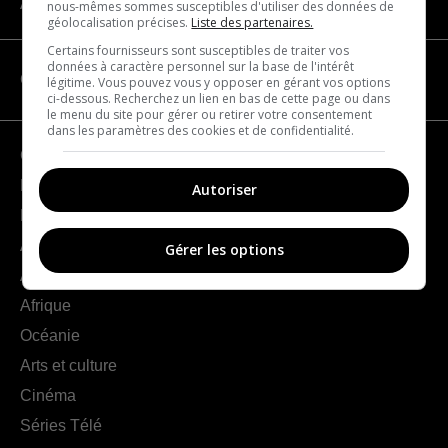
À propos
nous-mêmes sommes susceptibles d'utiliser des données de
géolocalisation précises.
Liste des partenaires.
Certains fournisseurs sont susceptibles de traiter vos
données à caractère personnel sur la base de l'intérêt
CATÉGORIES
légitime. Vous pouvez vous y opposer en gérant vos options
ci-dessous. Recherchez un lien en bas de cette page ou dans
le menu du site pour gérer ou retirer votre consentement
dans les paramètres des cookies et de confidentialité.
Géographie
France
Autoriser
Europe
Amériques
Gérer les options
Asie
Afrique
Océanie
Arts et culture
Cinéma
Séries Télé