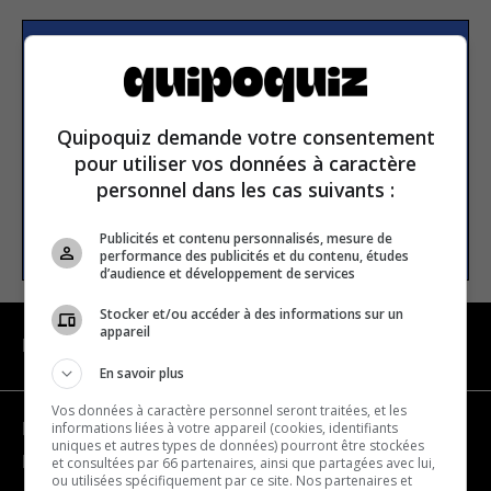
S’inscrire à la newsletter
Quipoquiz demande votre consentement
E-mail
pour utiliser vos données à caractère
personnel dans les cas suivants :
S’INSCRIRE
Publicités et contenu personnalisés, mesure de
performance des publicités et du contenu, études
d’audience et développement de services
Stocker et/ou accéder à des informations sur un
appareil
NAVIGATION
En savoir plus
Vos données à caractère personnel seront traitées, et les
informations liées à votre appareil (cookies, identifiants
Devenir partenaire
uniques et autres types de données) pourront être stockées
Nous joindre
et consultées par 66 partenaires, ainsi que partagées avec lui,
ou utilisées spécifiquement par ce site. Nos partenaires et