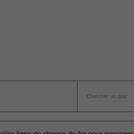
Chercher un quiz
ière ligne de chemin de fer pour passager