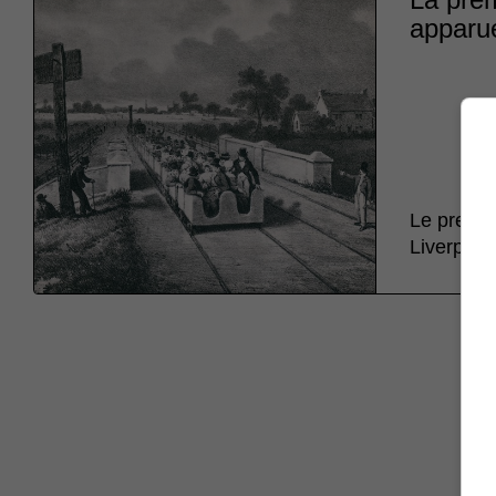
apparue
Le premie
Liverpool