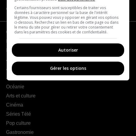
Certains fournisseurs sont susceptibles de traiter vos
CATÉGORIES
données à caractère personnel sur la base de l'intérêt
légitime. Vous pouvez vous y opposer en gérant vos options
ci-dessous. Recherchez un lien en bas de cette page ou dans
le menu du site pour gérer ou retirer votre consentement
dans les paramètres des cookies et de confidentialité.
Géographie
France
Autoriser
Europe
Amériques
Gérer les options
Asie
Afrique
Océanie
Arts et culture
Cinéma
Séries Télé
Pop culture
Gastronomie