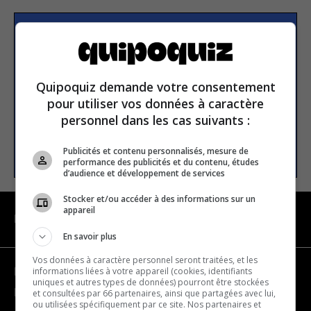
S’inscrire à la newsletter
Quipoquiz demande votre consentement
E-mail
pour utiliser vos données à caractère
personnel dans les cas suivants :
S’INSCRIRE
Publicités et contenu personnalisés, mesure de
performance des publicités et du contenu, études
d’audience et développement de services
Stocker et/ou accéder à des informations sur un
appareil
NAVIGATION
En savoir plus
Vos données à caractère personnel seront traitées, et les
informations liées à votre appareil (cookies, identifiants
Devenir partenaire
uniques et autres types de données) pourront être stockées
Nous joindre
et consultées par 66 partenaires, ainsi que partagées avec lui,
ou utilisées spécifiquement par ce site. Nos partenaires et