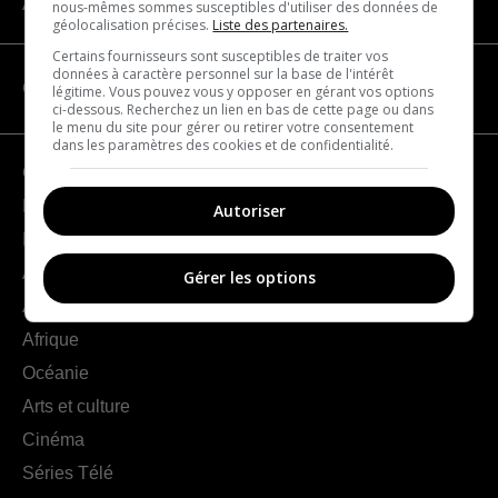
À propos
nous-mêmes sommes susceptibles d'utiliser des données de
géolocalisation précises.
Liste des partenaires.
Certains fournisseurs sont susceptibles de traiter vos
données à caractère personnel sur la base de l'intérêt
CATÉGORIES
légitime. Vous pouvez vous y opposer en gérant vos options
ci-dessous. Recherchez un lien en bas de cette page ou dans
le menu du site pour gérer ou retirer votre consentement
dans les paramètres des cookies et de confidentialité.
Géographie
France
Autoriser
Europe
Amériques
Gérer les options
Asie
Afrique
Océanie
Arts et culture
Cinéma
Séries Télé