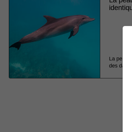
identiq
La peau d
des dauph