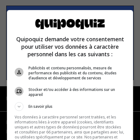
S’inscrire à la newsletter
Quipoquiz demande votre consentement
E-mail
pour utiliser vos données à caractère
personnel dans les cas suivants :
S’INSCRIRE
Publicités et contenu personnalisés, mesure de
performance des publicités et du contenu, études
d’audience et développement de services
Stocker et/ou accéder à des informations sur un
appareil
NAVIGATION
En savoir plus
Vos données à caractère personnel seront traitées, et les
informations liées à votre appareil (cookies, identifiants
Devenir partenaire
uniques et autres types de données) pourront être stockées
Nous joindre
et consultées par 66 partenaires, ainsi que partagées avec lui,
ou utilisées spécifiquement par ce site. Nos partenaires et