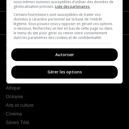
À propos
nous-mêmes sommes susceptibles d'utiliser des données de
géolocalisation précises.
Liste des partenaires.
Certains fournisseurs sont susceptibles de traiter vos
données à caractère personnel sur la base de l'intérêt
CATÉGORIES
légitime. Vous pouvez vous y opposer en gérant vos options
ci-dessous. Recherchez un lien en bas de cette page ou dans
le menu du site pour gérer ou retirer votre consentement
dans les paramètres des cookies et de confidentialité.
Géographie
France
Autoriser
Europe
Amériques
Gérer les options
Asie
Afrique
Océanie
Arts et culture
Cinéma
Séries Télé