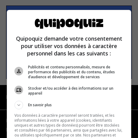
S’inscrire à la newsletter
Quipoquiz demande votre consentement
E-mail
pour utiliser vos données à caractère
personnel dans les cas suivants :
S’INSCRIRE
Publicités et contenu personnalisés, mesure de
performance des publicités et du contenu, études
d’audience et développement de services
Stocker et/ou accéder à des informations sur un
appareil
NAVIGATION
En savoir plus
Vos données à caractère personnel seront traitées, et les
informations liées à votre appareil (cookies, identifiants
Devenir partenaire
uniques et autres types de données) pourront être stockées
Nous joindre
et consultées par 66 partenaires, ainsi que partagées avec lui,
ou utilisées spécifiquement par ce site. Nos partenaires et