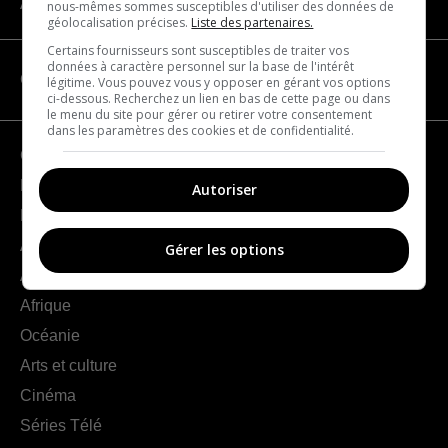
À propos
nous-mêmes sommes susceptibles d'utiliser des données de
géolocalisation précises.
Liste des partenaires.
Certains fournisseurs sont susceptibles de traiter vos
données à caractère personnel sur la base de l'intérêt
CATÉGORIES
légitime. Vous pouvez vous y opposer en gérant vos options
ci-dessous. Recherchez un lien en bas de cette page ou dans
le menu du site pour gérer ou retirer votre consentement
dans les paramètres des cookies et de confidentialité.
Géographie
France
Autoriser
Europe
Amériques
Gérer les options
Asie
Afrique
Océanie
Arts et culture
Cinéma
Séries Télé