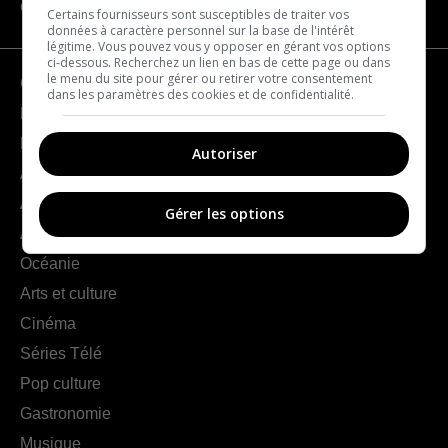
CATÉGORIES
Certains fournisseurs sont susceptibles de traiter vos
données à caractère personnel sur la base de l'intérêt
légitime. Vous pouvez vous y opposer en gérant vos options
ci-dessous. Recherchez un lien en bas de cette page ou dans
le menu du site pour gérer ou retirer votre consentement
Géographie
dans les paramètres des cookies et de confidentialité.
France
Europe
Autoriser
Amériques
Asie
Gérer les options
Afrique
Océanie
Arts et culture
Cinéma
Séries Télé
Pop culture
Gastronomie
Musique