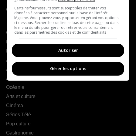
Certains fournisseurs sont susceptibles de traiter vos
CATÉGORIES
données à caractère personnel sur la base de l'intérêt
légitime. Vous pouvez vous y opposer en gérant vos options
ci-dessous. Recherchez un lien en bas de cette page ou dans
le menu du site pour gérer ou retirer votre consentement
dans les paramètres des cookies et de confidentialité.
Géographie
France
Autoriser
Europe
Amériques
Gérer les options
Asie
Afrique
Océanie
Arts et culture
Cinéma
Séries Télé
Pop culture
Gastronomie