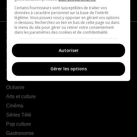
Certains fournisseurs sont susceptibles de traiter vos
CATÉGORIES
données à caractère personnel sur la base de l'intérêt
légitime. Vous pouvez vous y opposer en gérant vos options
ci-dessous. Recherchez un lien en bas de cette page ou dans
le menu du site pour gérer ou retirer votre consentement
dans les paramètres des cookies et de confidentialité.
Géographie
France
Autoriser
Europe
Amériques
Gérer les options
Asie
Afrique
Océanie
Arts et culture
Cinéma
Séries Télé
Pop culture
Gastronomie