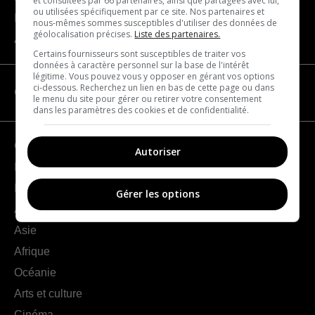
et consultées par 66 partenaires, ainsi que partagées avec lui,
ou utilisées spécifiquement par ce site. Nos partenaires et
Nous joindre
nous-mêmes sommes susceptibles d'utiliser des données de
géolocalisation précises.
Liste des partenaires.
À propos
Certains fournisseurs sont susceptibles de traiter vos
données à caractère personnel sur la base de l'intérêt
légitime. Vous pouvez vous y opposer en gérant vos options
ci-dessous. Recherchez un lien en bas de cette page ou dans
CATÉGORIES
le menu du site pour gérer ou retirer votre consentement
dans les paramètres des cookies et de confidentialité.
Géographie
Autoriser
France
Europe
Gérer les options
Amériques
Asie
Afrique
Océanie
Arts et culture
Cinéma