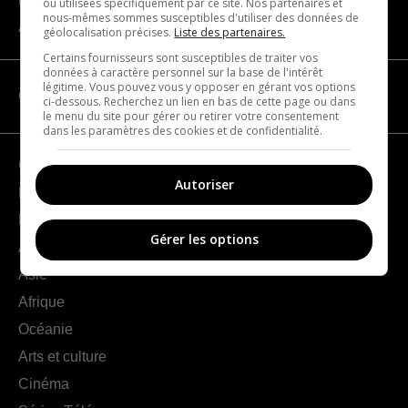
ou utilisées spécifiquement par ce site. Nos partenaires et
nous-mêmes sommes susceptibles d'utiliser des données de
À propos
géolocalisation précises.
Liste des partenaires.
Certains fournisseurs sont susceptibles de traiter vos
données à caractère personnel sur la base de l'intérêt
légitime. Vous pouvez vous y opposer en gérant vos options
CATÉGORIES
ci-dessous. Recherchez un lien en bas de cette page ou dans
le menu du site pour gérer ou retirer votre consentement
dans les paramètres des cookies et de confidentialité.
Géographie
Autoriser
France
Europe
Gérer les options
Amériques
Asie
Afrique
Océanie
Arts et culture
Cinéma