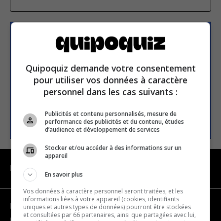
S’inscrire à la newsletter
Quipoquiz demande votre consentement
E-mail
pour utiliser vos données à caractère
personnel dans les cas suivants :
Publicités et contenu personnalisés, mesure de
S’INSCRIRE
performance des publicités et du contenu, études
d’audience et développement de services
Stocker et/ou accéder à des informations sur un
appareil
NAVIGATION
En savoir plus
Vos données à caractère personnel seront traitées, et les
informations liées à votre appareil (cookies, identifiants
Devenir partenaire
uniques et autres types de données) pourront être stockées
et consultées par 66 partenaires, ainsi que partagées avec lui,
Nous joindre