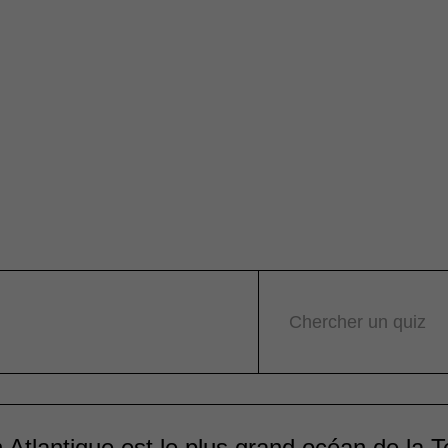
Chercher un quiz
 Atlantique est le plus grand océan de la T