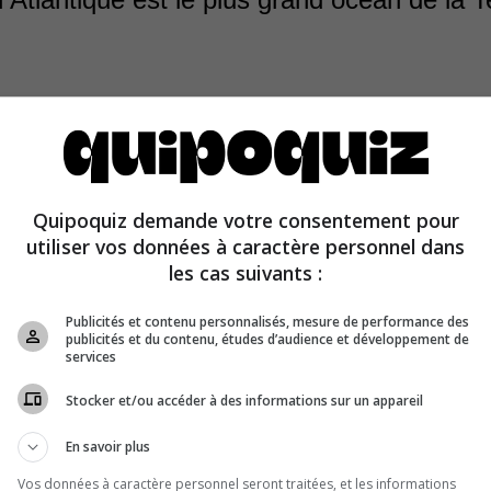
tlantique est le deuxième plus grand océan de la Terre. I
Quipoquiz demande votre consentement pour
 % de la surface de la planète. C’est l’océan Pacifique q
utiliser vos données à caractère personnel dans
d. Il couvre environ 30,5 % de notre planète.
les cas suivants :
Publicités et contenu personnalisés, mesure de performance des
publicités et du contenu, études d’audience et développement de
services
Stocker et/ou accéder à des informations sur un appareil
En savoir plus
Vos données à caractère personnel seront traitées, et les informations