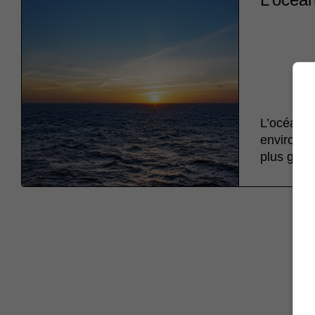
L’océan A
environ 21
plus gran